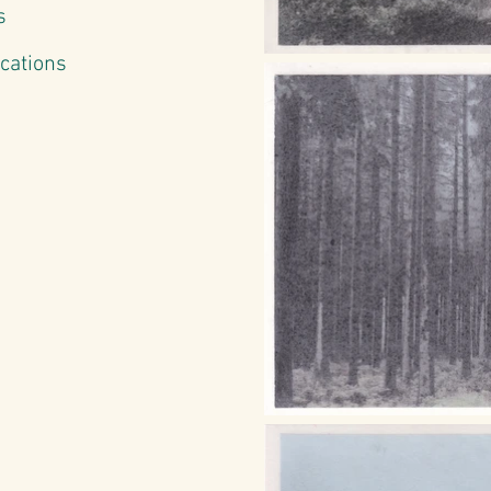
s
cations